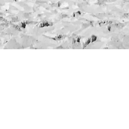
kochasz podróżować
przygoda, przygoda każdej chwili szkoda :)
mamy 20 lat doświadczenia w organizacji wyj
chorwacja, egipt, meksyk, zanzibar, borneo, m