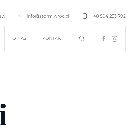
ław
info@storm.wroc.pl
+48 504 253 792
O NAS
KONTAKT
i