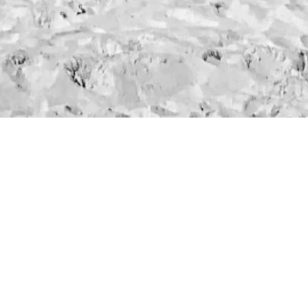
?
azdów i wypraw nurkowych na całym świecie
alediwy, norwegia, polska