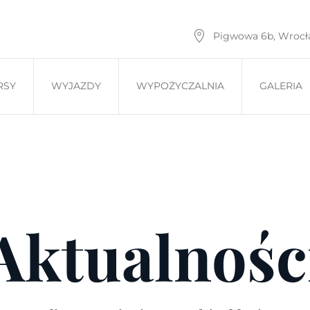
Pigwowa 6b, Wroc
RSY
WYJAZDY
WYPOŻYCZALNIA
GALERIA
Aktualnośc