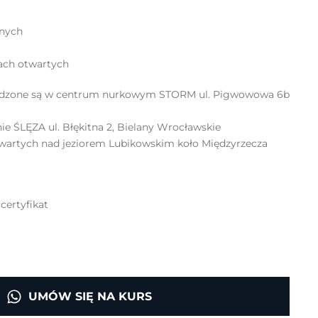
znych
ach otwartych
wadzone są w centrum nurkowym STORM ul. Pigwowowa 6b
ie ŚLĘZA ul. Błękitna 2, Bielany Wrocławskie
wartych nad jeziorem Lubikowskim koło Międzyrzecza
certyfikat
UMÓW SIĘ NA KURS