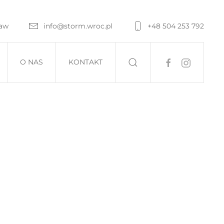
ław
info@storm.wroc.pl
+48 504 253 792
O NAS
KONTAKT