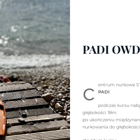
PADI OW
c
entrum nurkowe S
PADI
podczas kursu naby
głębokości 18m
po ukończeniu międzynar
nurkowania do głębokośc