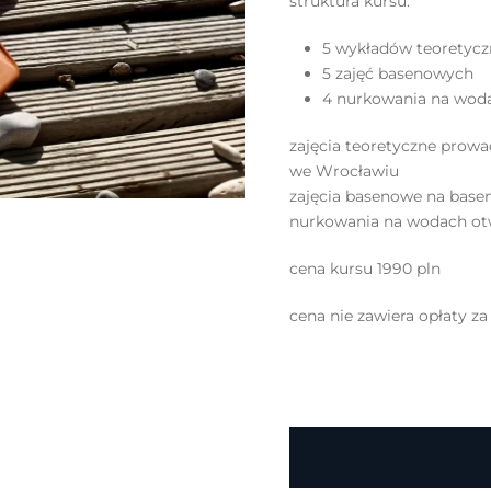
struktura kursu:
5 wykładów teoretyc
5 zajęć basenowych
4 nurkowania na wod
zajęcia teoretyczne pro
we Wrocławiu
zajęcia basenowe na basen
nurkowania na wodach ot
cena kursu 1990 pln
cena nie zawiera opłaty za 