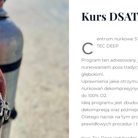
Kurs DSAT
c
entrum nurkowe ST
TEC DEEP
Program ten adresowany je
nurkowaniem poza tradyc
głębokimi.
Uprawnienia jakie otrzym
nurkowań dekompresyjnyc
do 100% O2.
Ideą programu jest zbudo
dekompresją oraz później
Dlatego nacisk na tym pro
prawidłowych procedur i t