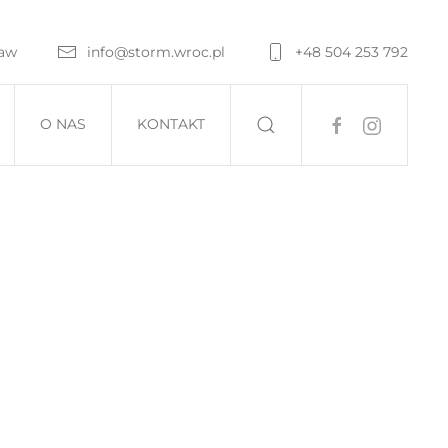
ław
info@storm.wroc.pl
+48 504 253 792
O NAS
KONTAKT