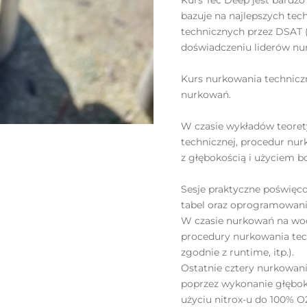
Kurs Tec Deep jest bardz
bazuje na najlepszych tec
technicznych przez DSAT (
doświadczeniu liderów nu
Kurs nurkowania techniczne
nurkowań.
W czasie wykładów teoret
technicznej, procedur nu
z głębokością i użyciem b
Sesje praktyczne poświęc
tabel oraz oprogramowan
W czasie nurkowań na wod
procedury nurkowania tech
zgodnie z runtime, itp.).
Ostatnie cztery nurkowani
poprzez wykonanie głębok
użyciu nitrox-u do 100% O