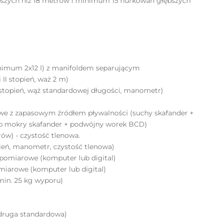
ębszych niż 18 metrów i minimum 15 nurkowań głębszych
nimum 2x12 l) z manifoldem separującym
II stopień, waż 2 m)
I stopień, wąż standardowej długości, manometr)
we z zapasowym źródłem pływalności (suchy skafander +
b mokry skafander + podwójny worek BCD)
trów) - czystość tlenowa.
opień, manometr, czystość tlenowa)
pomiarowe (komputer lub digital)
miarowe (komputer lub digital)
in. 25 kg wyporu)
, druga standardowa)