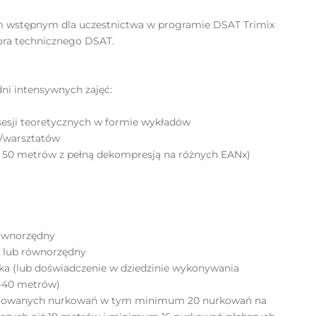
m wstępnym dla uczestnictwa w programie DSAT Trimix
ora technicznego DSAT.
ni intensywnych zajęć:
 sesji teoretycznych w formie wykładów
h/warsztatów
 50 metrów z pełną dekompresją na różnych EANx)
równorzędny
ox lub równorzędny
oka (lub doświadczenie w dziedzinie wykonywania
0-40 metrów)
ntowanych nurkowań w tym minimum 20 nurkowań na