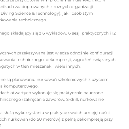
o dobrze przygotowanym programem dla PADI, który
hnikach zaadoptowanych z rożnych organizacji
Diving Science & Technology), jak i osobistym
rkowania technicznego.
go składający się z 6 wykładów, 6 sesji praktycznych i 12
ycznych przekazywana jest wiedza odnośnie konfiguracji
rkowania technicznego, dekompresji, zagrożeń związanych
ogatych w tlen mieszanek i wiele innych.
one są planowaniu nurkowań szkoleniowych z użyciem
ia komputerowego.
ach otwartych wykonuje się praktycznie nauczone
nicznego (zakręcanie zaworów, S-drill, nurkowanie
a służą wykorzystaniu w praktyce swoich umiejętności
ich nurkowań (do 50 metrów) z pełną dekompresją przy
2.