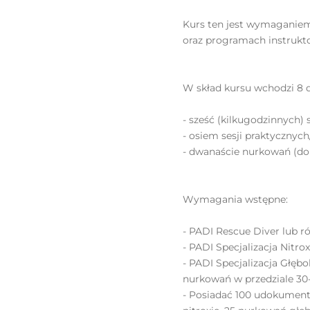
Kurs ten jest wymaganie
oraz programach instrukt
W skład kursu wchodzi 8 d
- sześć (kilkugodzinnych)
- osiem sesji praktycznyc
- dwanaście nurkowań (do
Wymagania wstępne:
- PADI Rescue Diver lub 
- PADI Specjalizacja Nitr
- PADI Specjalizacja Głęb
nurkowań w przedziale 3
- Posiadać 100 udokume