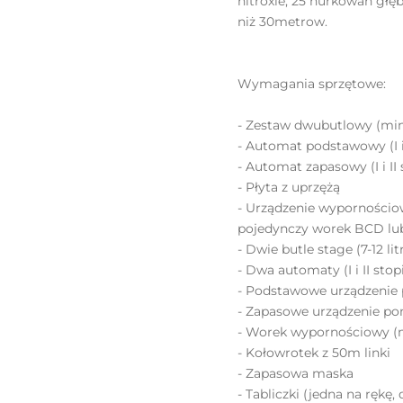
nitroxie, 25 nurkowań gł
niż 30metrow.
Wymagania sprzętowe:
- Zestaw dwubutlowy (mi
- Automat podstawowy (I i 
- Automat zapasowy (I i I
- Płyta z uprzężą
- Urządzenie wypornościo
pojedynczy worek BCD lu
- Dwie butle stage (7-12 li
- Dwa automaty (I i II st
- Podstawowe urządzenie 
- Zapasowe urządzenie po
- Worek wypornościowy (m
- Kołowrotek z 50m linki
- Zapasowa maska
- Tabliczki (jedna na rękę