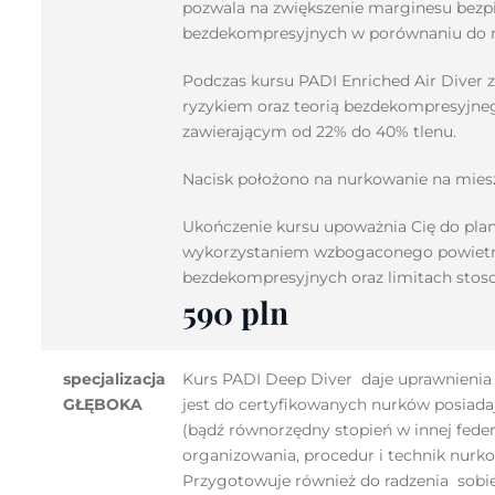
pozwala na zwiększenie marginesu bezpi
bezdekompresyjnych w porównaniu do n
Podczas kursu PADI Enriched Air Diver z
ryzykiem oraz teorią bezdekompresyjn
zawierającym od 22% do 40% tlenu.
Nacisk położono na nurkowanie na miesza
Ukończenie kursu upoważnia Cię do pla
wykorzystaniem wzbogaconego powietrz
bezdekompresyjnych oraz limitach stoso
590 pln
specjalizacja
Kurs PADI Deep Diver daje uprawnienia
GŁĘBOKA
jest do certyfikowanych nurków posia
(bądź równorzędny stopień w innej feder
organizowania, procedur i technik nur
Przygotowuje również do radzenia sobi