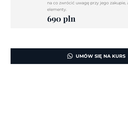
na co zwrócić uwagę przy jego zakupie, 
elementy.
690 pln
UMÓW SIĘ NA KURS