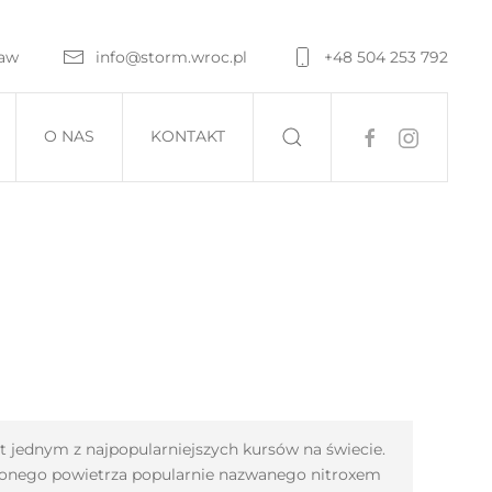
ław
info@storm.wroc.pl
+48 504 253 792
O NAS
KONTAKT
st jednym z najpopularniejszych kursów na świecie.
onego powietrza popularnie nazwanego nitroxem