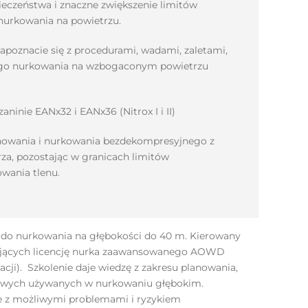
eczeństwa i znaczne zwiększenie limitów
urkowania na powietrzu.
apoznacie się z procedurami, wadami, zaletami,
ego nurkowania na wzbogaconym powietrzu
ninie EANx32 i EANx36 (Nitrox I i II)
nowania i nurkowania bezdekompresyjnego z
a, pozostając w granicach limitów
wania tlenu.
 do nurkowania na głębokości do 40 m. Kierowany
dających licencję nurka zaawansowanego AOWD
acji). Szkolenie daje wiedzę z zakresu planowania,
kowych używanych w nurkowaniu głębokim.
e z możliwymi problemami i ryzykiem