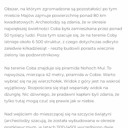
Obszar, na którym zgromadzone są pozostałości po tym
mieście Majów zajmuje powierzchnię ponad 80 km
kwadratowych. Archeolodzy są zdania, że w okresie
największej świetności Coba była zamieszkana przez ponad
50 tysięcy ludzi. Poza tym szacuje się, że na terenie Coby
istnieje około 6 500 struktur, z czego dotychczas odkryto
zaledwie kilkadziesiąt - resztę budowli porasta wiecznie
zielony las podzwrotnikowy.
Na terenie Coba znajduje się piramida Nohoch Mul. To
najwyższa, mierząca 42 metry, piramida w Cobie. Warto
wybrać się na jej wierzchołek. Widok z góry jest na wskroś
wyjątkowy. Rozpościera się stąd wspaniały widok na
dżunglę. Nic dziwnego, że pradawni kapłani byli zdania, że
tylko tutaj mogą czuć się prawie jak w niebie.
Nad wejściem do mieszczącej się na szczycie świątyni
(archeolodzy szacują, że została wybudowana w okresie
postklasycznym, w latach 1100-1450) wyrzeźbiono dwie