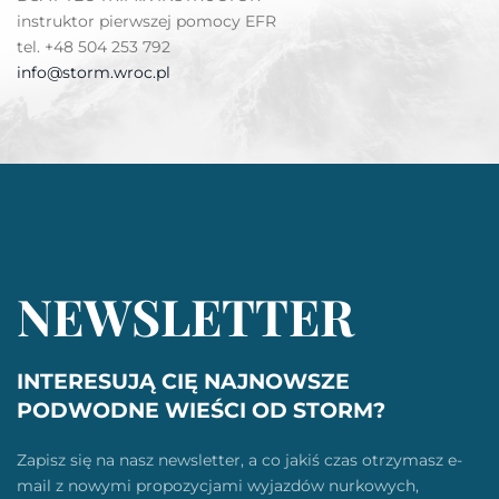
instruktor pierwszej pomocy EFR
tel. +48 504 253 792
info@storm.wroc.pl
NEWSLETTER
INTERESUJĄ CIĘ NAJNOWSZE
PODWODNE WIEŚCI OD STORM?
Zapisz się na nasz newsletter, a co jakiś czas otrzymasz e-
mail z nowymi propozycjami wyjazdów nurkowych,