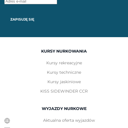
ZAPISUJĘ SIĘ
KURSY NURKOWANIA
Kursy rekreacyjne
Kursy techniczne
Kursy jaskiniowe
KISS SIDEWINDER CCR
WYJAZDY NURKOWE
Aktualna oferta wyjazdów