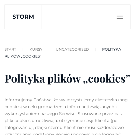
STORM
Skip to main content
START
KURSY
UNCATEGORISED
POLITYKA
PLIKÓW „COOKIES”
Polityka plików „cookies”
Informujemy Państwa, że wykorzystujemy ciasteczka (ang.
cookies) w celu gromadzenia informacji związanych z
wykorzystaniem naszego Serwisu. Stosowane przez nas
pliki cookies umożliwiają: utrzymanie sesji Klienta (po
zalogowaniu), dzięki czemu Klient nie musi każdorazowo
przy zmianie podstrony Serwisu ponownie się logować;