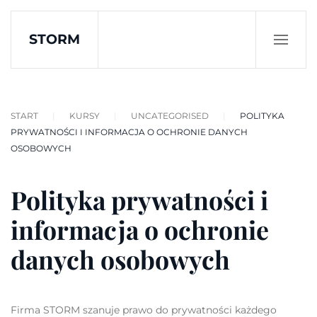
STORM
Skip to main content
START
KURSY
UNCATEGORISED
POLITYKA
PRYWATNOŚCI I INFORMACJA O OCHRONIE DANYCH
OSOBOWYCH
Polityka prywatności i
informacja o ochronie
danych osobowych
Firma STORM szanuje prawo do prywatności każdego