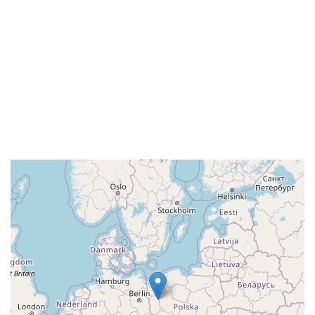
Niezapomniana
Impreza Plenerow