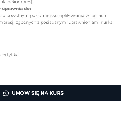
nia dekompresji.
er uprawnia do:
go o dowolnym poziomie skomplikowania w ramach
ompresji zgodnych z posiadanymi uprawnieniami nurka
certyfikat
UMÓW SIĘ NA KURS