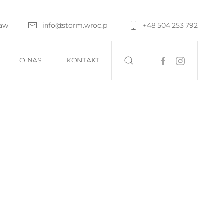
ław
info@storm.wroc.pl
+48 504 253 792
O NAS
KONTAKT