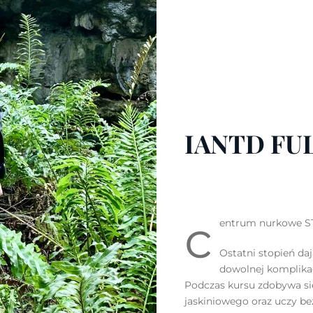
IANTD FU
c
entrum nurkowe S
Ostatni stopień da
dowolnej komplikac
Podczas kursu zdobywa si
jaskiniowego oraz uczy b