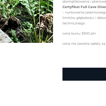
skomplikowania i planowa
Certyfikat Full Cave Div
– nurkowania jaskiniowe
limitów głębokości i dek
technicznego.
cena kursu 3900 pln
cena nie zawiera opłaty za 