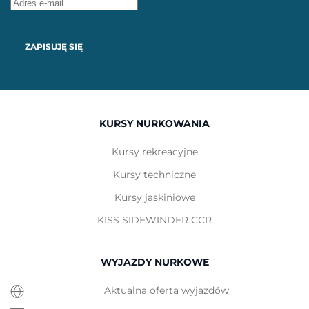
ZAPISUJĘ SIĘ
KURSY NURKOWANIA
Kursy rekreacyjne
Kursy techniczne
Kursy jaskiniowe
KISS SIDEWINDER CCR
WYJAZDY NURKOWE
Aktualna oferta wyjazdów