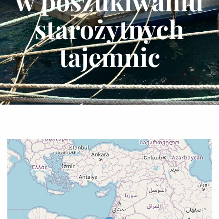
w poszukiwaniu
starożytnych
tajemnic