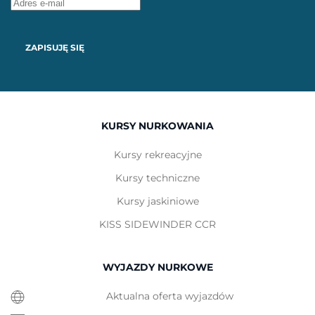
ZAPISUJĘ SIĘ
KURSY NURKOWANIA
Kursy rekreacyjne
Kursy techniczne
Kursy jaskiniowe
KISS SIDEWINDER CCR
WYJAZDY NURKOWE
Aktualna oferta wyjazdów