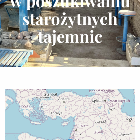
w poszukiwaniu
starożytnych
tajemnic